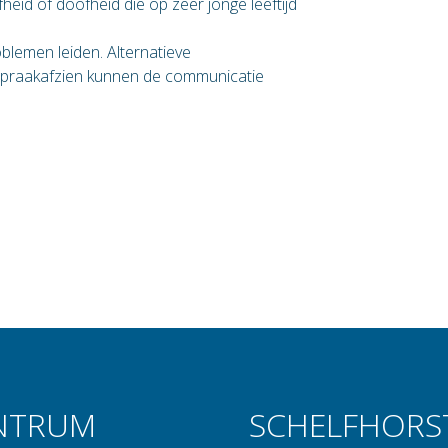
heid of doofheid die op zeer jonge leeftijd
emen leiden. Alternatieve
spraakafzien kunnen de communicatie
NTRUM
SCHELFHORS