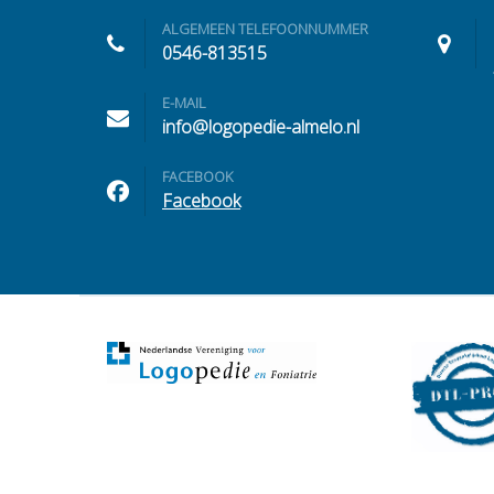
ALGEMEEN TELEFOONNUMMER
0546-813515
E-MAIL
info@logopedie-almelo.nl
FACEBOOK
Facebook