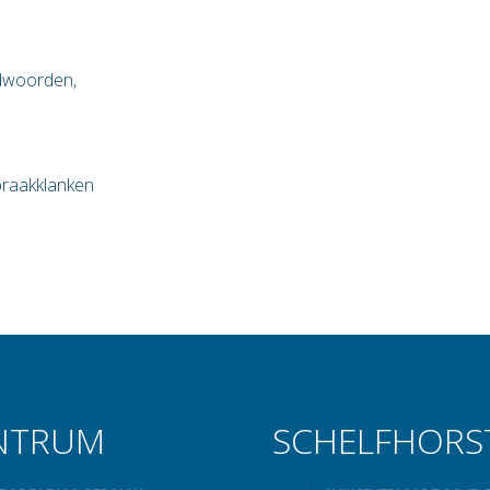
idwoorden,
praakklanken
NTRUM
SCHELFHORS