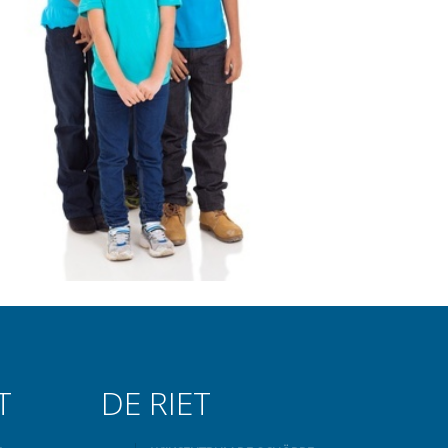
T
DE RIET