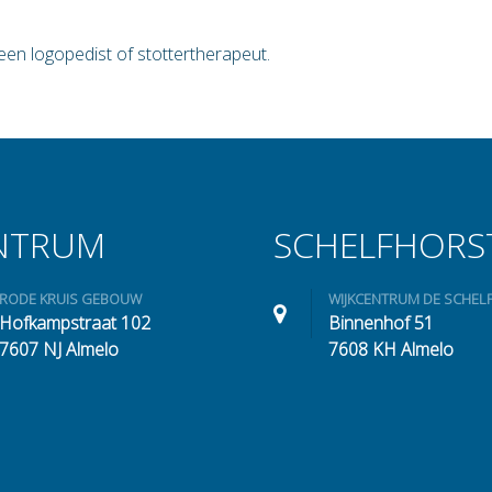
 een logopedist of stottertherapeut.
NTRUM
SCHELFHORS
RODE KRUIS GEBOUW
WIJKCENTRUM DE SCHEL
Hofkampstraat 102
Binnenhof 51
7607 NJ Almelo
7608 KH Almelo