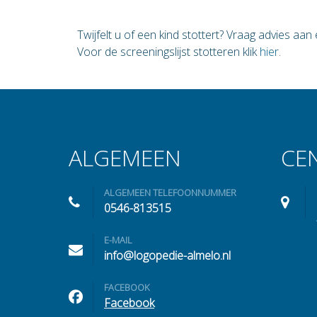
Twijfelt u of een kind stottert? Vraag advies aan
Voor de screeningslijst stotteren klik
hier
.
ALGEMEEN
CE
ALGEMEEN TELEFOONNUMMER
0546-813515
E-MAIL
info@logopedie-almelo.nl
FACEBOOK
Facebook