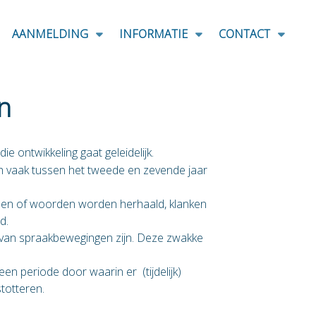
AANMELDING
INFORMATIE
CONTACT
n
e ontwikkeling gaat geleidelijk.
ich vaak tussen het tweede en zevende jaar
epen of woorden worden herhaald, klanken
d.
 van spraakbewegingen zijn. Deze zwakke
en periode door waarin er (tijdelijk)
totteren.