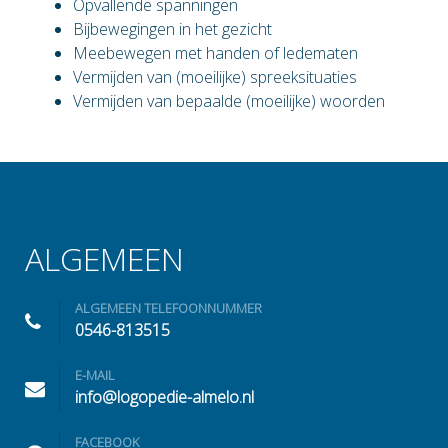
Opvallende spanningen
Bijbewegingen in het gezicht
Meebewegen met handen of ledematen
Vermijden van (moeilijke) spreeksituaties
Vermijden van bepaalde (moeilijke) woorden
ALGEMEEN
ALGEMEEN TELEFOONNUMMER
0546-813515
E-MAIL
info@logopedie-almelo.nl
FACEBOOK